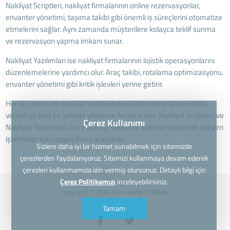
Nakliyat Scriptleri, nakliyat firmalarının online rezervasyonlar,
envanter yönetimi, taşıma takibi gibi önemli iş süreçlerini otomatize
etmelerini sağlar. Aynı zamanda müşterilere kolayca teklif sunma
ve rezervasyon yapma imkanı sunar.
Nakliyat Yazılımları ise nakliyat firmalarının lojistik operasyonlarını
düzenlemelerine yardımcı olur. Araç takibi, rotalama optimizasyonu,
envanter yönetimi gibi kritik işlevleri yerine getirir.
Her iki çözüm de nakliyat sektöründeki işletmelere işlerini daha
verimli ve karlı bir şekilde yönetme fırsatı sunar. Nakliyat Scriptleri ve
Çerez Kullanımı
Nakliyat Yazılımları, bu rekabetçi sektörde avantaj sağlamak isteyen
işletmeler için vazgeçilmez araçlardır.
Sizlere daha iyi bir hizmet sunabilmek için sitemizde
çerezlerden faydalanıyoruz. Sitemizi kullanmaya devam ederek
çerezleri kullanmamıza izin vermiş olursunuz. Detaylı bilgi için
Çerez Politikamızı
inceleyebilirsiniz.
Copyright © 2026 Tüm Hakları Saklıdır.
Tamam